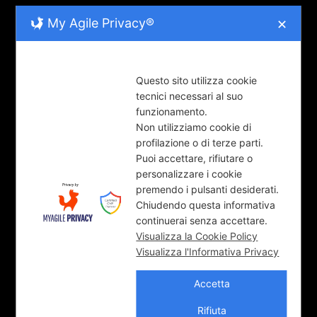
My Agile Privacy®
✕
LE RUBRICHE
COOL-tura (92)
Questo sito utilizza cookie
tecnici necessari al suo
LUNGO-Parma (36)
funzionamento.
Non utilizziamo cookie di
News (9)
profilazione o di terze parti.
Puoi accettare, rifiutare o
personalizzare i cookie
POV – Point of View (18)
premendo i pulsanti desiderati.
Chiudendo questa informativa
SPOTLIGHT (1)
continuerai senza accettare.
Visualizza la Cookie Policy
Visualizza l'Informativa Privacy
SPOTLIGHT ONLY (1)
Accetta
UNI-verso (38)
Rifiuta