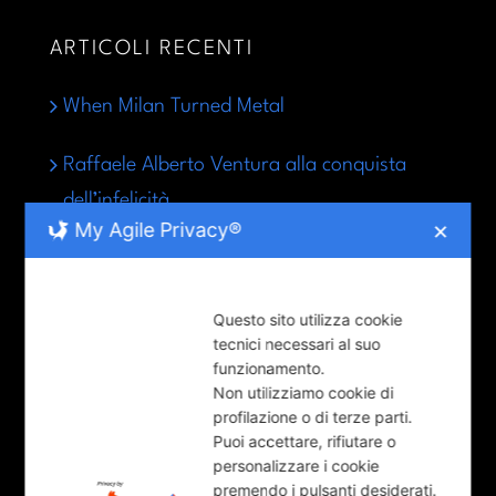
ARTICOLI RECENTI
When Milan Turned Metal
Raffaele Alberto Ventura alla conquista
dell’infelicità
My Agile Privacy®
✕
Parma celebra la Giornata del rifugiato
Questo sito utilizza cookie
LE RUBRICHE
tecnici necessari al suo
funzionamento.
Non utilizziamo cookie di
COOL-tura (92)
profilazione o di terze parti.
Puoi accettare, rifiutare o
LUNGO-Parma (36)
personalizzare i cookie
premendo i pulsanti desiderati.