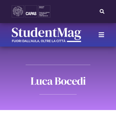
Skip
to
Toggle
Navigat
content
Search
for:
Toggle
Naviga
HOME
IL NOSTRO TEAM
Luca Bocedi
IL PROGETTO
RUBRICHE