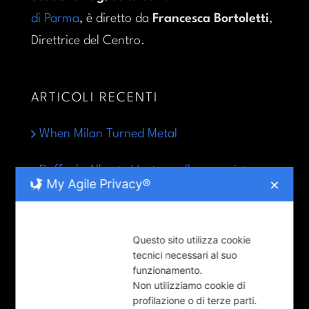
di Parma
, è diretto da
Francesca Bortoletti
,
Direttrice del Centro.
ARTICOLI RECENTI
When Milan Turned Metal
Raffaele Alberto Ventura alla conquista
My Agile Privacy®
✕
dell’infelicità
Parma celebra la Giornata del rifugiato
Questo sito utilizza cookie
tecnici necessari al suo
funzionamento.
LE RUBRICHE
Non utilizziamo cookie di
profilazione o di terze parti.