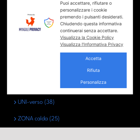
COOL-tura (92)
Puoi accettare, rifiutare o
personalizzare i cookie
premendo i pulsanti desiderati.
LUNGO-Parma (36)
Chiudendo questa informativa
continuerai senza accettare.
News (9)
Visualizza la Cookie Policy
Visualizza l'Informativa Privacy
POV – Point of View (18)
Accetta
SPOTLIGHT (1)
Rifiuta
Personalizza
SPOTLIGHT ONLY (1)
UNI-verso (38)
ZONA calda (25)