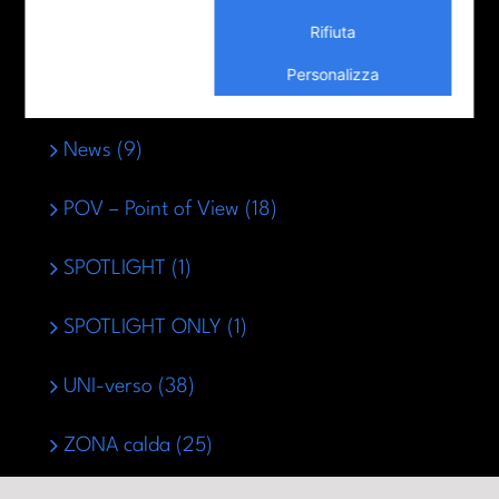
Rifiuta
COOL-tura (92)
Personalizza
LUNGO-Parma (36)
News (9)
POV – Point of View (18)
SPOTLIGHT (1)
SPOTLIGHT ONLY (1)
UNI-verso (38)
ZONA calda (25)