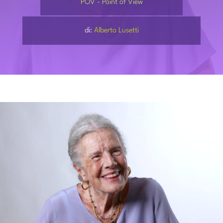
POV - Point of View
PARTECIPA
di:
Alberto Lusetti
CONTATTI