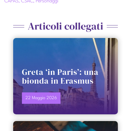
CAPAS
,
CSAC
,
Personaggi
Articoli collegati
Greta ‘in Paris’: una
bionda in Erasmus
22 Maggio 2026