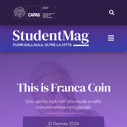
Skip
to
Toggle
Navigat
content
Search
for:
Toggle
Naviga
HOME
IL NOSTRO TEAM
This is Franca Coin
IL PROGETTO
Uno spirito rock nell'alta moda e nella
comunicazione istituzionale
RUBRICHE
21 Gennaio 2026