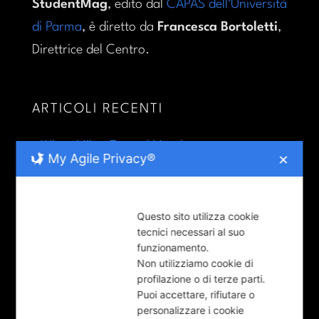
StudentMag
, edito dal
CAPAS dell’Università
di Parma
, è diretto da
Francesca Bortoletti
,
Direttrice del Centro.
ARTICOLI RECENTI
When Milan Turned Metal
My Agile Privacy®
✕
Raffaele Alberto Ventura alla conquista
dell’infelicità
Questo sito utilizza cookie
tecnici necessari al suo
Parma celebra la Giornata del rifugiato
funzionamento.
Non utilizziamo cookie di
profilazione o di terze parti.
Puoi accettare, rifiutare o
LE RUBRICHE
personalizzare i cookie