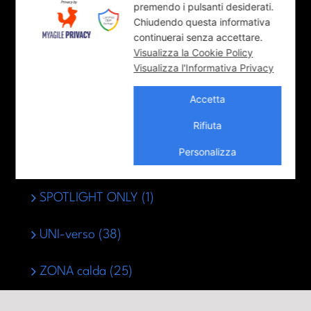
premendo i pulsanti desiderati.
COOL-tura (92)
Chiudendo questa informativa
continuerai senza accettare.
LUNGO-Parma (36)
Visualizza la Cookie Policy
Visualizza l'Informativa Privacy
News (9)
Accetta
POV – Point of View (18)
Rifiuta
Personalizza
SPOTLIGHT (1)
SPOTLIGHT ONLY (1)
UNI-verso (38)
ZONA calda (25)