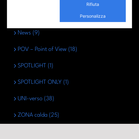
COOL-tura (92)
Rifiuta
Personalizza
LUNGO-Parma (36)
News (9)
POV – Point of View (18)
SPOTLIGHT (1)
SPOTLIGHT ONLY (1)
UNI-verso (38)
ZONA calda (25)
© Copyright 2022 - 2026 | CAPAS - Università di Parma | Tutti i