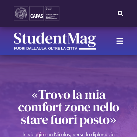
Skip
to
Toggle
Navigat
content
Search
for:
Toggle
Naviga
HOME
IL NOSTRO TEAM
«Trovo la mia
IL PROGETTO
comfort zone nello
stare fuori posto»
RUBRICHE
In viaggio con Nicolas, verso la diplomazia