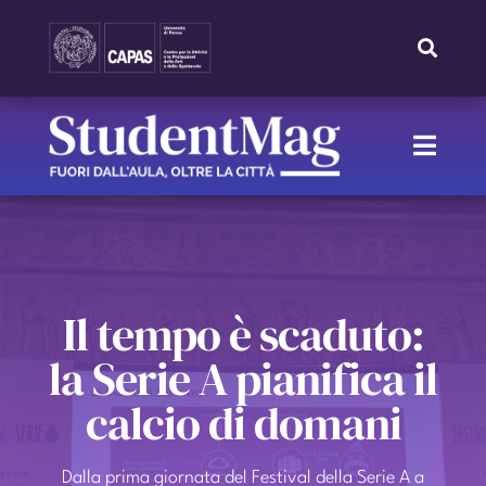
Skip
to
Toggle
Navigat
content
Search
for:
Toggle
Naviga
HOME
IL NOSTRO TEAM
Il tempo è scaduto:
IL PROGETTO
la Serie A pianifica il
calcio di domani
RUBRICHE
Dalla prima giornata del Festival della Serie A a