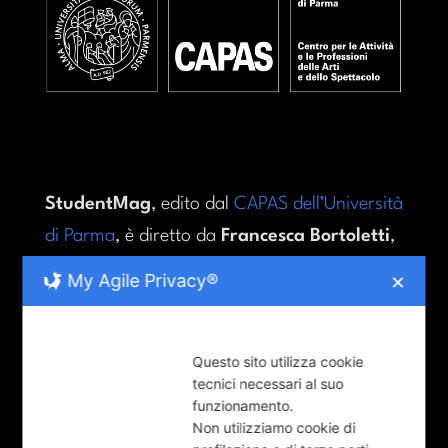
StudentMag
, edito dal
CAPAS dell’Università
di Parma
, è diretto da
Francesca Bortoletti
,
Direttrice del Centro.
My Agile Privacy®
✕
ARTICOLI RECENTI
Questo sito utilizza cookie
tecnici necessari al suo
When Milan Turned Metal
funzionamento.
Non utilizziamo cookie di