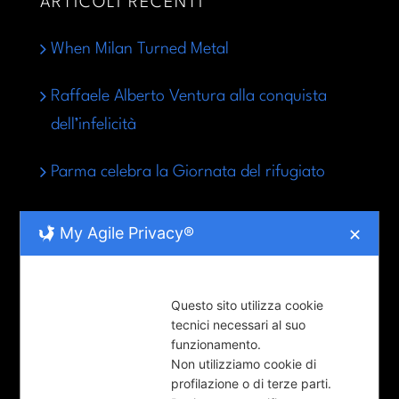
ARTICOLI RECENTI
When Milan Turned Metal
Raffaele Alberto Ventura alla conquista
dell’infelicità
Parma celebra la Giornata del rifugiato
My Agile Privacy®
✕
LE RUBRICHE
COOL-tura (92)
Questo sito utilizza cookie
tecnici necessari al suo
LUNGO-Parma (36)
funzionamento.
Non utilizziamo cookie di
News (9)
profilazione o di terze parti.